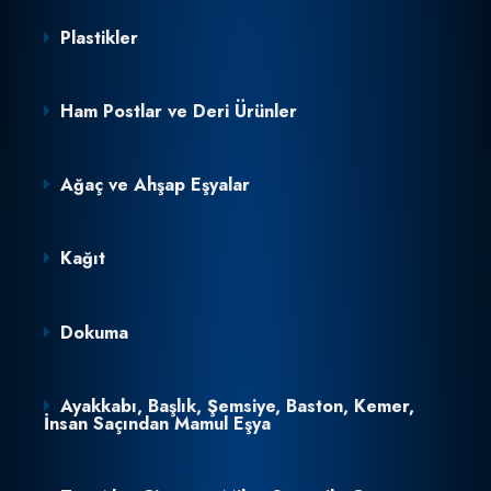
Plastikler
Ham Postlar ve Deri Ürünler
Ağaç ve Ahşap Eşyalar
Kağıt
Dokuma
Ayakkabı, Başlık, Şemsiye, Baston, Kemer,
İnsan Saçından Mamul Eşya